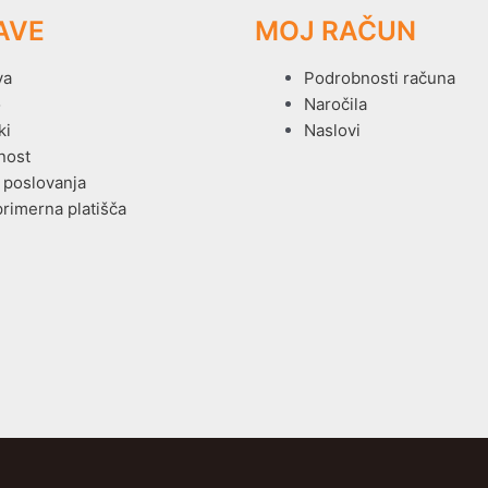
AVE
MOJ RAČUN
va
Podrobnosti računa
o
Naročila
ki
Naslovi
nost
 poslovanja
primerna platišča