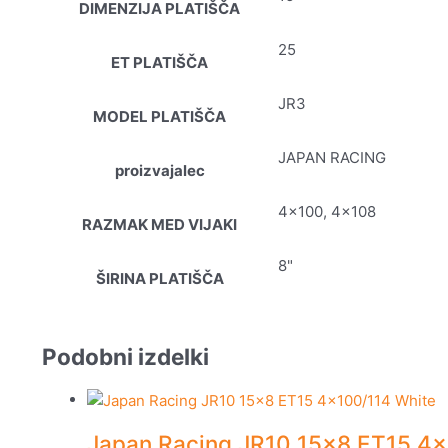
DIMENZIJA PLATIŠČA
25
ET PLATIŠČA
JR3
MODEL PLATIŠČA
JAPAN RACING
proizvajalec
4×100, 4×108
RAZMAK MED VIJAKI
8"
ŠIRINA PLATIŠČA
Podobni izdelki
Japan Racing JR10 15×8 ET15 4×