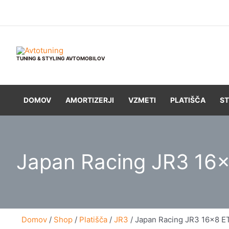
Skip
to
content
TUNING & STYLING AVTOMOBILOV
DOMOV
AMORTIZERJI
VZMETI
PLATIŠČA
ST
Japan Racing JR3 16
Domov
/
Shop
/
Platišča
/
JR3
/ Japan Racing JR3 16×8 E