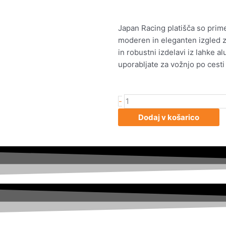
Japan Racing platišča so primer
moderen in eleganten izgled za 
in robustni izdelavi iz lahke al
uporabljate za vožnjo po cesti 
Japan
-
Racing
Dodaj v košarico
JR3
16x8
ET25
4x100/108
Bronze
količina