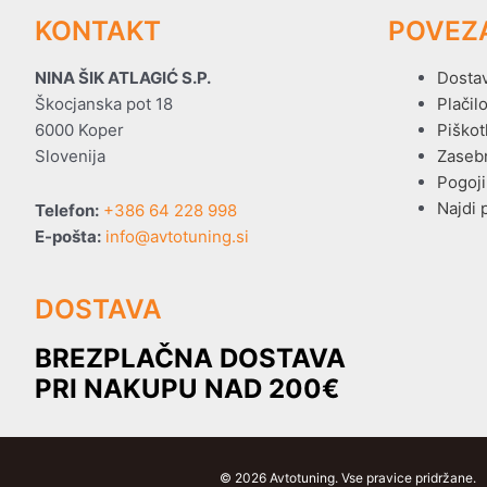
KONTAKT
POVEZ
NINA ŠIK ATLAGIĆ S.P.
Dosta
Škocjanska pot 18
Plačil
6000 Koper
Piškot
Slovenija
Zaseb
Pogoji
Najdi 
Telefon:
+386 64 228 998
E-pošta:
info@avtotuning.si
DOSTAVA
BREZPLAČNA DOSTAVA
PRI NAKUPU NAD 200€
© 2026 Avtotuning. Vse pravice pridržane.