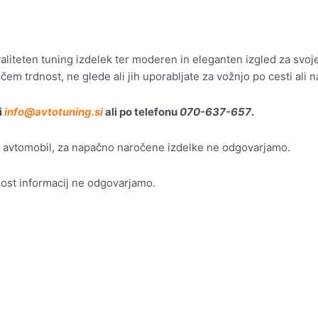
valiteten tuning izdelek ter moderen in eleganten izgled za svoje 
iščem trdnost, ne glede ali jih uporabljate za vožnjo po cesti ali 
i
info@avtotuning.si
ali po telefonu
070-637-657
.
š avtomobil, za napačno naročene izdelke ne odgovarjamo.
čnost informacij ne odgovarjamo.