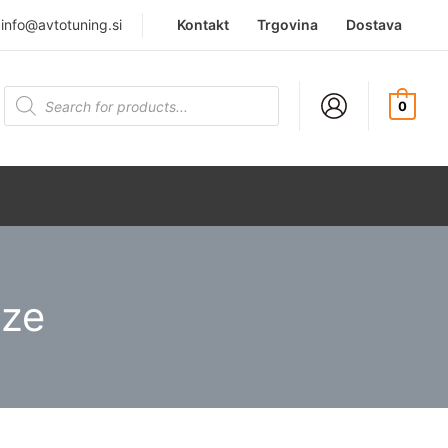
|
info@avtotuning.si
Kontakt
Trgovina
Dostava
Products
search
0
nze