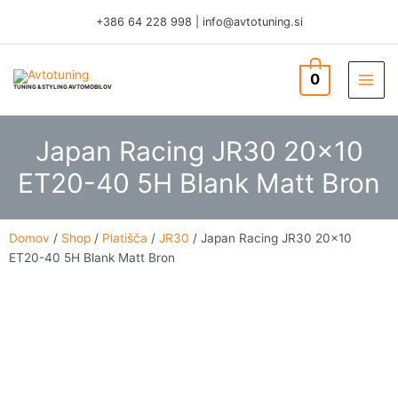
Skip
+386 64 228 998
|
info@avtotuning.si
to
content
0
TUNING & STYLING AVTOMOBILOV
Japan Racing JR30 20×10
ET20-40 5H Blank Matt Bron
Domov
/
Shop
/
Platišča
/
JR30
/ Japan Racing JR30 20×10
ET20-40 5H Blank Matt Bron