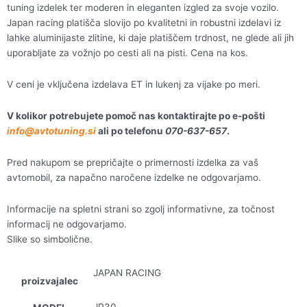
tuning izdelek ter moderen in eleganten izgled za svoje vozilo.
Japan racing platišča slovijo po kvalitetni in robustni izdelavi iz
lahke aluminijaste zlitine, ki daje platiščem trdnost, ne glede ali jih
uporabljate za vožnjo po cesti ali na pisti. Cena na kos.
V ceni je vključena izdelava ET in lukenj za vijake po meri.
V kolikor potrebujete pomoč nas kontaktirajte po e-pošti
info@avtotuning.si
ali po telefonu
070-637-657
.
Pred nakupom se prepričajte o primernosti izdelka za vaš
avtomobil, za napačno naročene izdelke ne odgovarjamo.
Informacije na spletni strani so zgolj informativne, za točnost
informacij ne odgovarjamo.
Slike so simbolične.
JAPAN RACING
proizvajalec