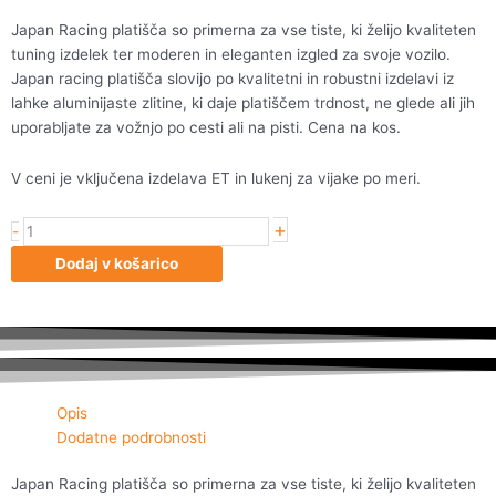
Japan Racing platišča so primerna za vse tiste, ki želijo kvaliteten
tuning izdelek ter moderen in eleganten izgled za svoje vozilo.
Japan racing platišča slovijo po kvalitetni in robustni izdelavi iz
lahke aluminijaste zlitine, ki daje platiščem trdnost, ne glede ali jih
uporabljate za vožnjo po cesti ali na pisti. Cena na kos.
V ceni je vključena izdelava ET in lukenj za vijake po meri.
+
Japan
-
Racing
Dodaj v košarico
JR30
20x10
ET20-
40
5H
Blank
Opis
Matt
Dodatne podrobnosti
Bron
količina
Japan Racing platišča so primerna za vse tiste, ki želijo kvaliteten