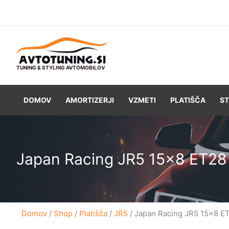
Skip
to
content
TUNING & STYLING AVTOMOBILOV
DOMOV
AMORTIZERJI
VZMETI
PLATIŠČA
ST
Japan Racing JR5 15×8 ET2
Domov
/
Shop
/
Platišča
/
JR5
/ Japan Racing JR5 15×8 E