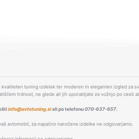
o kvaliteten tuning izdelek ter moderen in eleganten izgled za svo
latiščem trdnost, ne glede ali jih uporabljate za vožnjo po cesti a
ošti
info@avtotuning.si
ali po telefonu
070-637-657
.
 vaš avtomobil, za napačno naročene izdelke ne odgovarjamo.
 točnost informacij ne odgovarjamo.