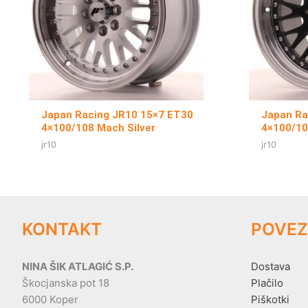
Japan Racing JR10 15×7 ET30
Japan Ra
4×100/108 Mach Silver
4×100/10
jr10
jr10
KONTAKT
POVEZ
NINA ŠIK ATLAGIĆ S.P.
Dostava
Škocjanska pot 18
Plačilo
6000 Koper
Piškotki