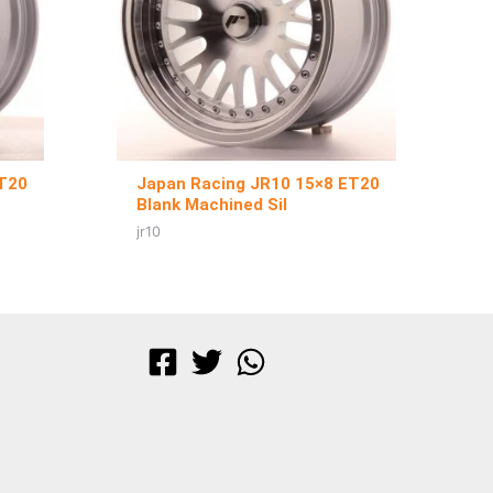
ET20
Japan Racing JR10 15×8 ET20
Blank Machined Sil
jr10