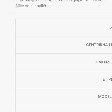
Slike so simbolične.
b
CENTRIRNA L
DIMENZI
ET P
MODEL