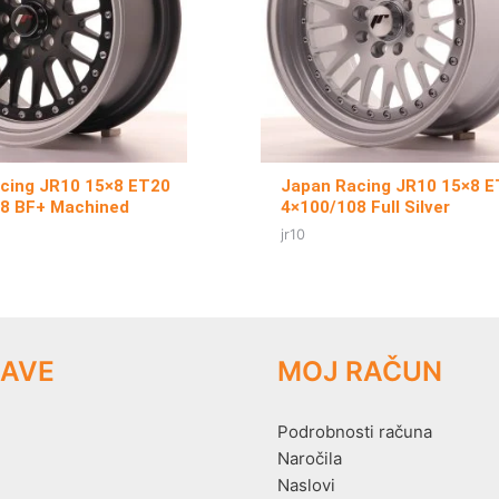
cing JR10 15×8 ET20
Japan Racing JR10 15×8 
8 BF+ Machined
4×100/108 Full Silver
jr10
AVE
MOJ RAČUN
Podrobnosti računa
Naročila
Naslovi