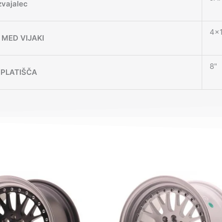
zvajalec
4×
MED VIJAKI
8"
 PLATIŠČA