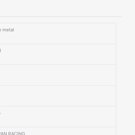
 metal
1
5
PAN RACING