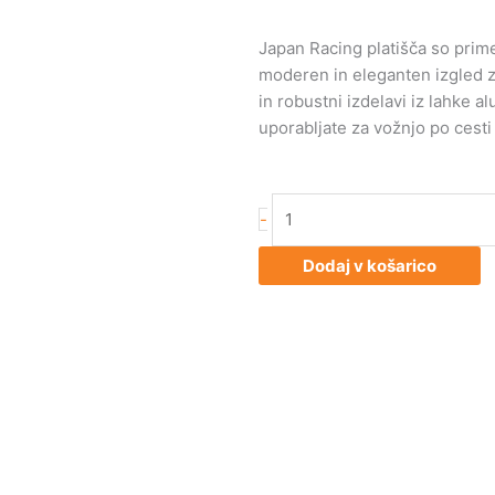
Japan Racing platišča so primer
moderen in eleganten izgled za 
in robustni izdelavi iz lahke al
uporabljate za vožnjo po cesti 
Japan
-
Racing
JR5
Dodaj v košarico
15x8
ET28
4x100
Matt
GM
količina