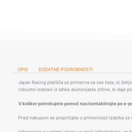
OPIS
DODATNE PODROBNOSTI
Japan Racing platišča so primerna za vse tiste, ki želij
robustni izdelavi iz lahke aluminijaste zlitine, ki daje p
V kolikor potrebujete pomoč nas kontaktirajte po e-p
Pred nakupom se prepričajte o primernosti izdelka za
Informacije na spletni strani so zgolj informativne, za