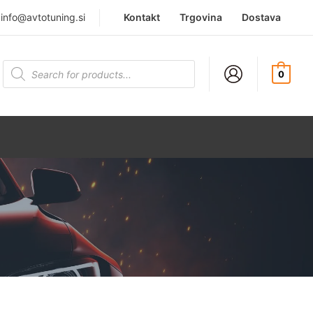
|
info@avtotuning.si
Kontakt
Trgovina
Dostava
Products
search
0