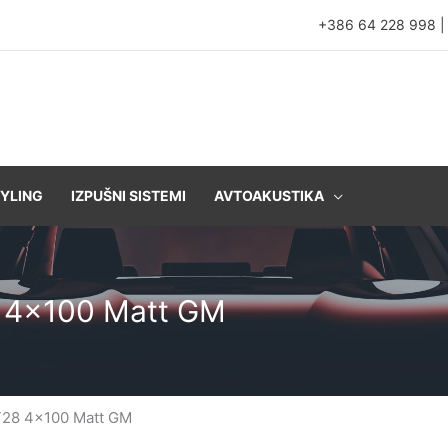
+386 64 228 998
YLING
IZPUŠNI SISTEMI
AVTOAKUSTIKA
8 4×100 Matt GM
T28 4×100 Matt GM