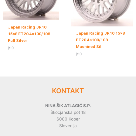
Japan Racing JR10
Japan Racing JR10 15×8
15×8 ET20 4×100/108
ET20 4×100/108
Full Silver
Machined Sil
jr10
jr10
KONTAKT
NINA ŠIK ATLAGIĆ S.P.
Škocjanska pot 18
6000 Koper
Slovenija