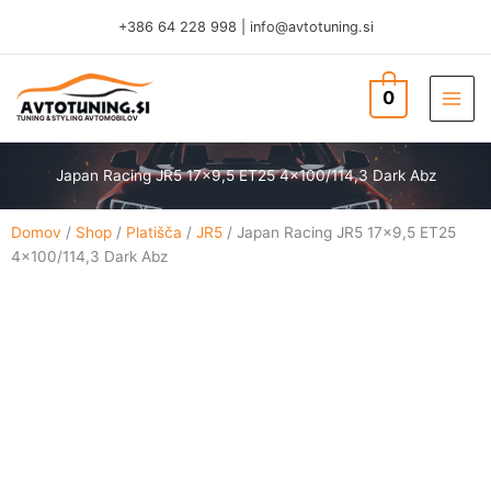
Skip
+386 64 228 998
|
info@avtotuning.si
to
content
0
TUNING & STYLING AVTOMOBILOV
Japan Racing JR5 17×9,5 ET25 4×100/114,3 Dark Abz
Domov
/
Shop
/
Platišča
/
JR5
/ Japan Racing JR5 17×9,5 ET25
4×100/114,3 Dark Abz