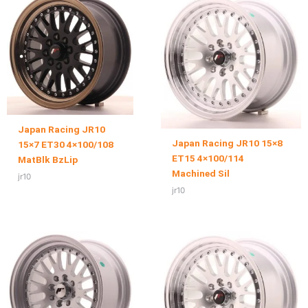
Japan Racing JR10
Japan Racing JR10 15×8
15×7 ET30 4×100/108
ET15 4×100/114
MatBlk BzLip
Machined Sil
jr10
jr10