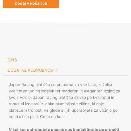
JR5
Dodaj v košarico
17x9,5
ET25
4x100/114,3
Dark
Abz
količina
OPIS
DODATNE PODROBNOSTI
Japan Racing platišča so primerna za vse tiste, ki želijo
kvaliteten tuning izdelek ter moderen in eleganten izgled za
svoje vozilo. Japan racing platišča slovijo po kvalitetni in
robustni izdelavi iz lahke aluminijaste zlitine, ki daje
platiščem trdnost, ne glede ali jih uporabljate za vožnjo po
cesti ali na pisti. Cena na kos.
V kolikor potrebujete pomoč nas kontaktirajte po e-pošti