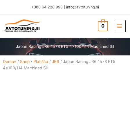
Skip
+386 64 228 998
|
info@avtotuning.si
to
content
0
TUNING & STYLING AVTOMOBILOV
Japan Racing JR6 15×8 ET5 4×100/114 Machined Sil
Domov
/
Shop
/
Platišča
/
JR6
/ Japan Racing JR6 15×8 ET5
4×100/114 Machined Sil