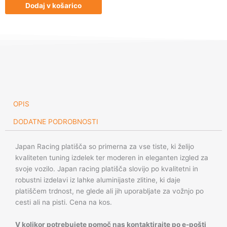
JR6
Dodaj v košarico
15x8
ET5
4x100/114
Machined
Sil
količina
OPIS
DODATNE PODROBNOSTI
Japan Racing platišča so primerna za vse tiste, ki želijo
kvaliteten tuning izdelek ter moderen in eleganten izgled za
svoje vozilo. Japan racing platišča slovijo po kvalitetni in
robustni izdelavi iz lahke aluminijaste zlitine, ki daje
platiščem trdnost, ne glede ali jih uporabljate za vožnjo po
cesti ali na pisti. Cena na kos.
V kolikor potrebujete pomoč nas kontaktirajte po e-pošti