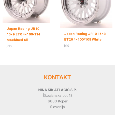
Japan Racing JR10
Japan Racing JR10 15×8
15×9 ET0 4×100/114
ET20 4×100/108 White
Machined Sil
jr10
jr10
KONTAKT
NINA ŠIK ATLAGIĆ S.P.
Škocjanska pot 18
6000 Koper
Slovenija