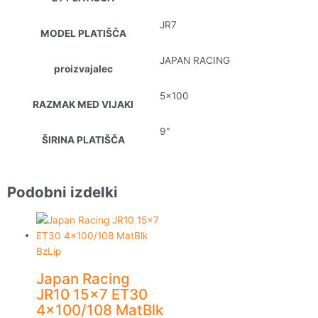
JR7
MODEL PLATIŠČA
JAPAN RACING
proizvajalec
5×100
RAZMAK MED VIJAKI
9"
ŠIRINA PLATIŠČA
Podobni izdelki
Japan Racing
JR10 15×7 ET30
4×100/108 MatBlk