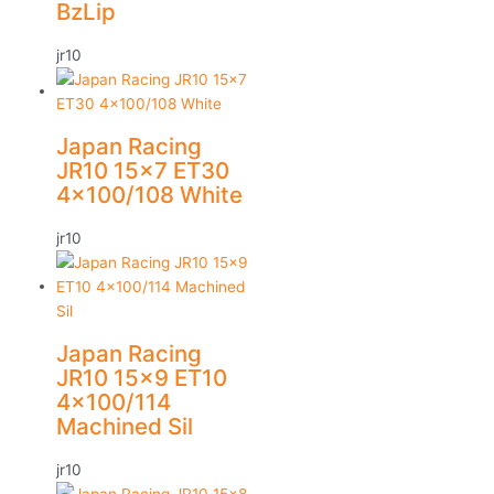
BzLip
jr10
Japan Racing
JR10 15×7 ET30
4×100/108 White
jr10
Japan Racing
JR10 15×9 ET10
4×100/114
Machined Sil
jr10