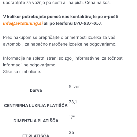
uporabljate za vožnjo po cesti ali na pisti. Cena na kos.
V kolikor potrebujete pomoč nas kontaktirajte po e-pošti
info@avtotuning.si
ali po telefonu
070-637-657
.
Pred nakupom se prepričajte o primernosti izdelka za vaš
avtomobil, za napačno naročene izdelke ne odgovarjamo.
Informacije na spletni strani so zgolj informativne, za točnost
informacij ne odgovarjamo.
Slike so simbolične.
Silver
barva
73,1
CENTRIRNA LUKNJA PLATIŠČA
17"
DIMENZIJA PLATIŠČA
35
ET PLATIŠČA