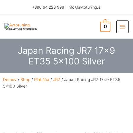
Skip
+386 64 228 998
|
info@avtotuning.si
to
content
0
TUNING & STYLING AVTOMOBILOV
Japan Racing JR7 17×9
ET35 5×100 Silver
Domov
/
Shop
/
Platišča
/
JR7
/ Japan Racing JR7 17×9 ET35
5×100 Silver