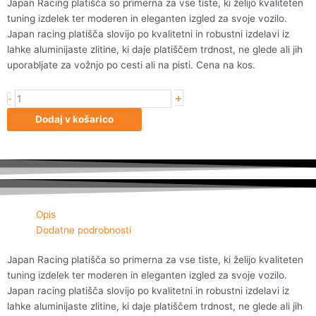
Japan Racing platišča so primerna za vse tiste, ki želijo kvaliteten
tuning izdelek ter moderen in eleganten izgled za svoje vozilo.
Japan racing platišča slovijo po kvalitetni in robustni izdelavi iz
lahke aluminijaste zlitine, ki daje platiščem trdnost, ne glede ali jih
uporabljate za vožnjo po cesti ali na pisti. Cena na kos.
+
Japan
-
Racing
Dodaj v košarico
JR7
17x9
ET35
5x100
Silver
količina
Opis
Dodatne podrobnosti
Japan Racing platišča so primerna za vse tiste, ki želijo kvaliteten
tuning izdelek ter moderen in eleganten izgled za svoje vozilo.
Japan racing platišča slovijo po kvalitetni in robustni izdelavi iz
lahke aluminijaste zlitine, ki daje platiščem trdnost, ne glede ali jih