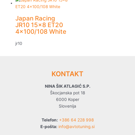
Japan Racing
JR10 15×8 ET20
4×100/108 White
jr10
KONTAKT
NINA ŠIK ATLAGIĆ S.P.
Škocjanska pot 18
6000 Koper
Slovenija
Telefon:
+386 64 228 998
E-pošta:
info@avtotuning.si