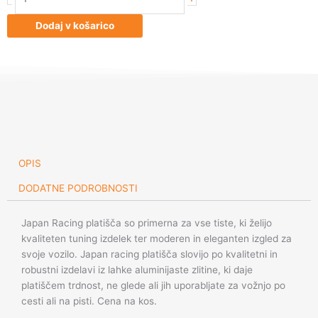
Racing
JR9
Dodaj v košarico
17x10
ET20
Blank
Gold
količina
OPIS
DODATNE PODROBNOSTI
Japan Racing platišča so primerna za vse tiste, ki želijo
kvaliteten tuning izdelek ter moderen in eleganten izgled za
svoje vozilo. Japan racing platišča slovijo po kvalitetni in
robustni izdelavi iz lahke aluminijaste zlitine, ki daje
platiščem trdnost, ne glede ali jih uporabljate za vožnjo po
cesti ali na pisti. Cena na kos.