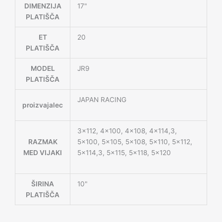
DIMENZIJA
17"
PLATIŠČA
ET
20
PLATIŠČA
MODEL
JR9
PLATIŠČA
JAPAN RACING
proizvajalec
3×112, 4×100, 4×108, 4×114,3,
RAZMAK
5×100, 5×105, 5×108, 5×110, 5×112,
MED VIJAKI
5×114,3, 5×115, 5×118, 5×120
ŠIRINA
10"
PLATIŠČA