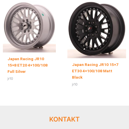
Japan Racing JR10
Japan Racing JR10 15×7
15×8 ET20 4×100/108
ET30 4×100/108 Matt
Full Silver
Black
jr10
jr10
KONTAKT