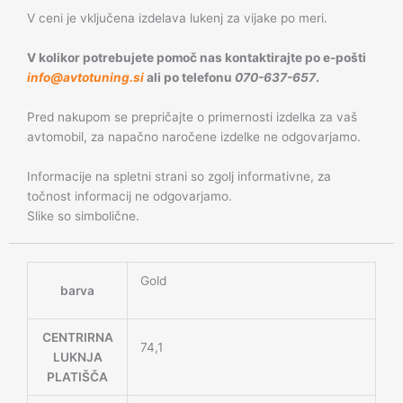
V ceni je vključena izdelava lukenj za vijake po meri.
V kolikor potrebujete pomoč nas kontaktirajte po e-pošti
info@avtotuning.si
ali po telefonu
070-637-657
.
Pred nakupom se prepričajte o primernosti izdelka za vaš
avtomobil, za napačno naročene izdelke ne odgovarjamo.
Informacije na spletni strani so zgolj informativne, za
točnost informacij ne odgovarjamo.
Slike so simbolične.
Gold
barva
CENTRIRNA
74,1
LUKNJA
PLATIŠČA