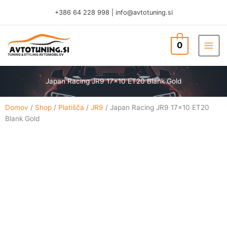
Skip
+386 64 228 998
|
info@avtotuning.si
to
content
0
TUNING & STYLING AVTOMOBILOV
Japan Racing JR9 17×10 ET20 Blank Gold
Domov
/
Shop
/
Platišča
/
JR9
/ Japan Racing JR9 17×10 ET20
Blank Gold