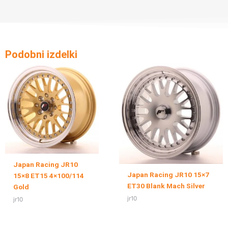
Podobni izdelki
Japan Racing JR10
Japan Racing JR10 15×7
15×8 ET15 4×100/114
ET30 Blank Mach Silver
Gold
jr10
jr10