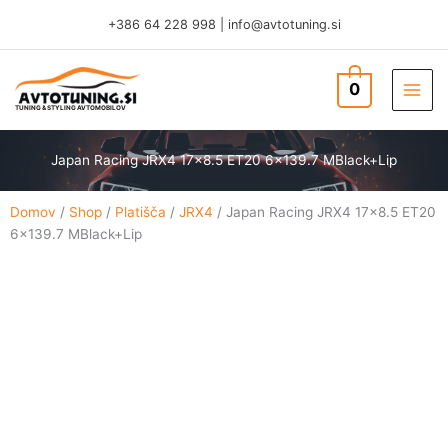
Skip
+386 64 228 998
|
info@avtotuning.si
to
content
0
TUNING & STYLING AVTOMOBILOV
Japan Racing JRX4 17×8.5 ET20 6×139.7 MBlack+Lip
Domov
/
Shop
/
Platišča
/
JRX4
/ Japan Racing JRX4 17×8.5 ET20
6×139.7 MBlack+Lip