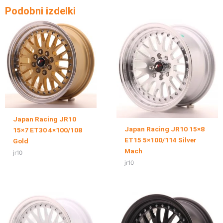
Podobni izdelki
Japan Racing JR10
Japan Racing JR10 15×8
15×7 ET30 4×100/108
ET15 5×100/114 Silver
Gold
Mach
jr10
jr10