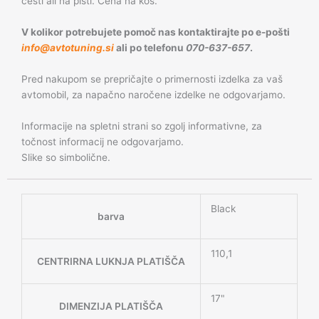
cesti ali na pisti. Cena na kos.
V kolikor potrebujete pomoč nas kontaktirajte po e-pošti
info@avtotuning.si
ali po telefonu
070-637-657
.
Pred nakupom se prepričajte o primernosti izdelka za vaš
avtomobil, za napačno naročene izdelke ne odgovarjamo.
Informacije na spletni strani so zgolj informativne, za
točnost informacij ne odgovarjamo.
Slike so simbolične.
Black
barva
110,1
CENTRIRNA LUKNJA PLATIŠČA
17"
DIMENZIJA PLATIŠČA