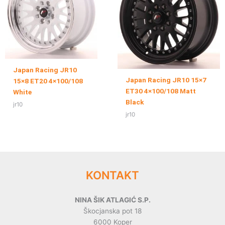
Japan Racing JR10
Japan Racing JR10 15×7
15×8 ET20 4×100/108
ET30 4×100/108 Matt
White
Black
jr10
jr10
KONTAKT
NINA ŠIK ATLAGIĆ S.P.
Škocjanska pot 18
6000 Koper