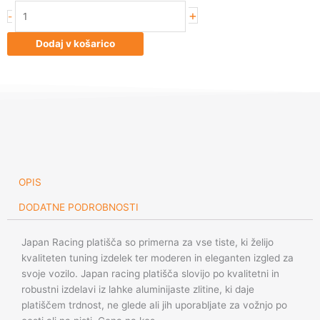
Japan
+
-
Racing
JRX4
Dodaj v košarico
17x8.5
ET20
6x139.7
MBlack+Lip
količina
OPIS
DODATNE PODROBNOSTI
Japan Racing platišča so primerna za vse tiste, ki želijo
kvaliteten tuning izdelek ter moderen in eleganten izgled za
svoje vozilo. Japan racing platišča slovijo po kvalitetni in
robustni izdelavi iz lahke aluminijaste zlitine, ki daje
platiščem trdnost, ne glede ali jih uporabljate za vožnjo po