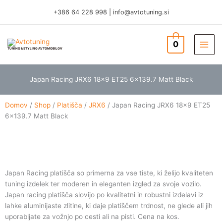
Skip
+386 64 228 998
|
info@avtotuning.si
to
content
0
TUNING & STYLING AVTOMOBILOV
Japan Racing JRX6 18×9 ET25 6×139.7 Matt Black
Domov
/
Shop
/
Platišča
/
JRX6
/ Japan Racing JRX6 18×9 ET25
6×139.7 Matt Black
Japan Racing platišča so primerna za vse tiste, ki želijo kvaliteten
tuning izdelek ter moderen in eleganten izgled za svoje vozilo.
Japan racing platišča slovijo po kvalitetni in robustni izdelavi iz
lahke aluminijaste zlitine, ki daje platiščem trdnost, ne glede ali jih
uporabljate za vožnjo po cesti ali na pisti. Cena na kos.