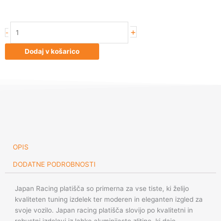
Japan
+
-
Racing
JRX6
Dodaj v košarico
18x9
ET25
6x139.7
Matt
Black
količina
OPIS
DODATNE PODROBNOSTI
Japan Racing platišča so primerna za vse tiste, ki želijo
kvaliteten tuning izdelek ter moderen in eleganten izgled za
svoje vozilo. Japan racing platišča slovijo po kvalitetni in