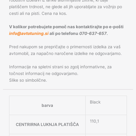
robustni izdelavi iz lahke aluminijaste zlitine, ki daje
platiščem trdnost, ne glede ali jih uporabljate za vožnjo po
cesti ali na pisti. Cena na kos.
V kolikor potrebujete pomoč nas kontaktirajte po e-pošti
info@avtotuning.si
ali po telefonu
070-637-657
.
Pred nakupom se prepričajte o primernosti izdelka za vaš
avtomobil, za napačno naročene izdelke ne odgovarjamo.
Informacije na spletni strani so zgolj informativne, za
točnost informacij ne odgovarjamo.
Slike so simbolične.
Black
barva
110,1
CENTRIRNA LUKNJA PLATIŠČA