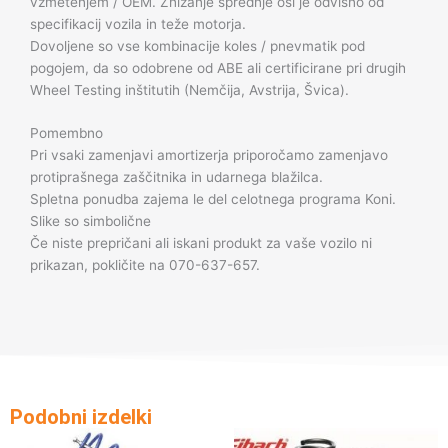
vzmetenjem / OEM. Znižanje sprednje osi je odvisno od
specifikacij vozila in teže motorja.
Dovoljene so vse kombinacije koles / pnevmatik pod
pogojem, da so odobrene od ABE ali certificirane pri drugih
Wheel Testing inštitutih (Nemčija, Avstrija, Švica).
Pomembno
Pri vsaki zamenjavi amortizerja priporočamo zamenjavo
protiprašnega zaščitnika in udarnega blažilca.
Spletna ponudba zajema le del celotnega programa Koni.
Slike so simbolične
Če niste prepričani ali iskani produkt za vaše vozilo ni
prikazan, pokličite na 070-637-657.
Podobni izdelki