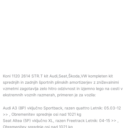
Koni 1120 2614 STR.T kit Audi,Seat,Škoda,VW kompleten kit
sprednjih in zadnjih športnih plinskih amortizerjev z zniževalnimi
vzmetmi zagotavlja zelo hitro odzivnost in izjemno lego na cesti v
ekstremnih voznih razmerah, primeren je za vozila:
Audi A3 (8P) vključno Sportback, razen quattro Letnik: 05.03-12
>> , Obremenitev sprednje osi nad 1021 kg
Seat Altea (5P) vključno XL, razen Freetrack Letnik: 04-15 >> ,
Obremenitev sprednje osi nad 1021 kg