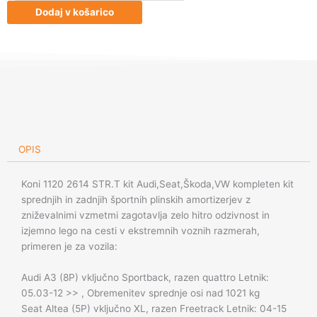
2614
Dodaj v košarico
STR.T
kit
Audi,Seat,Škoda,VW
količina
OPIS
Koni 1120 2614 STR.T kit Audi,Seat,Škoda,VW kompleten kit
sprednjih in zadnjih športnih plinskih amortizerjev z
zniževalnimi vzmetmi zagotavlja zelo hitro odzivnost in
izjemno lego na cesti v ekstremnih voznih razmerah,
primeren je za vozila:
Audi A3 (8P) vključno Sportback, razen quattro Letnik:
05.03-12 >> , Obremenitev sprednje osi nad 1021 kg
Seat Altea (5P) vključno XL, razen Freetrack Letnik: 04-15