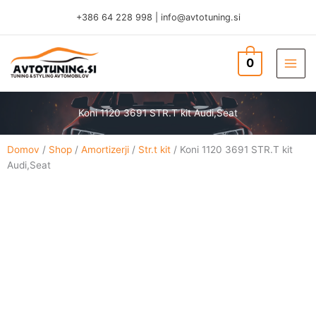
Skip
+386 64 228 998
|
info@avtotuning.si
to
content
0
TUNING & STYLING AVTOMOBILOV
Koni 1120 3691 STR.T kit Audi,Seat
Domov
/
Shop
/
Amortizerji
/
Str.t kit
/ Koni 1120 3691 STR.T kit
Audi,Seat