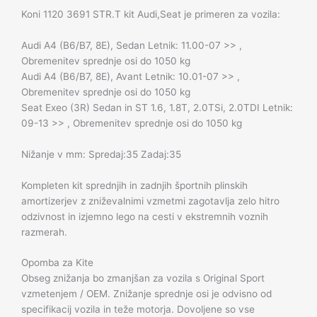
Koni 1120 3691 STR.T kit Audi,Seat je primeren za vozila:
Audi A4 (B6/B7, 8E), Sedan Letnik: 11.00-07 >> ,
Obremenitev sprednje osi do 1050 kg
Audi A4 (B6/B7, 8E), Avant Letnik: 10.01-07 >> ,
Obremenitev sprednje osi do 1050 kg
Seat Exeo (3R) Sedan in ST 1.6, 1.8T, 2.0TSi, 2.0TDI Letnik:
09-13 >> , Obremenitev sprednje osi do 1050 kg
Nižanje v mm: Spredaj:35 Zadaj:35
Kompleten kit sprednjih in zadnjih športnih plinskih
amortizerjev z zniževalnimi vzmetmi zagotavlja zelo hitro
odzivnost in izjemno lego na cesti v ekstremnih voznih
razmerah.
Opomba za Kite
Obseg znižanja bo zmanjšan za vozila s Original Sport
vzmetenjem / OEM. Znižanje sprednje osi je odvisno od
specifikacij vozila in teže motorja. Dovoljene so vse