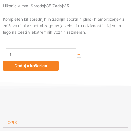
Nižanje v mm: Spredaj:35 Zadaj:35
Kompleten kit sprednjih in zadnjih športnih plinskih amortizerjev z
zniževalnimi vzmetmi zagotavlja zelo hitro odzivnost in izjemno
lego na cesti v ekstremnih voznih razmerah.
Koni
+
-
1120
3691
Dodaj v košarico
STR.T
kit
Audi,Seat
količina
OPIS