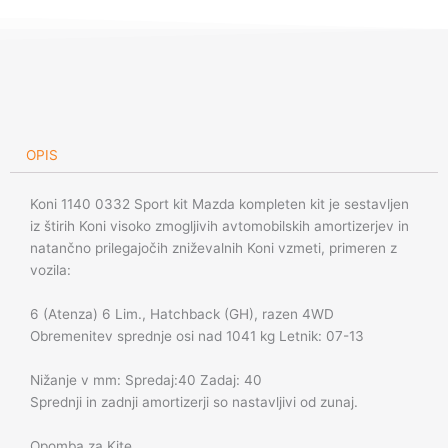
Mazda
6
količina
OPIS
Koni 1140 0332 Sport kit Mazda kompleten kit je sestavljen
iz štirih Koni visoko zmogljivih avtomobilskih amortizerjev in
natančno prilegajočih zniževalnih Koni vzmeti, primeren z
vozila:
6 (Atenza) 6 Lim., Hatchback (GH), razen 4WD
Obremenitev sprednje osi nad 1041 kg Letnik: 07-13
Nižanje v mm: Spredaj:40 Zadaj: 40
Sprednji in zadnji amortizerji so nastavljivi od zunaj.
Opomba za Kite