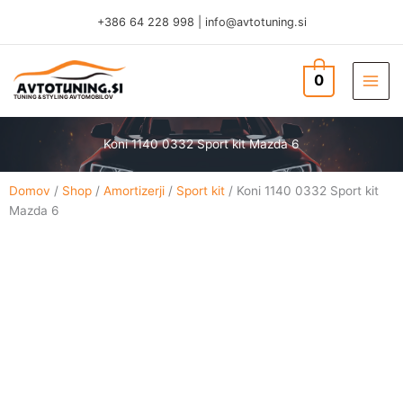
Skip
+386 64 228 998
|
info@avtotuning.si
to
content
0
TUNING & STYLING AVTOMOBILOV
Koni 1140 0332 Sport kit Mazda 6
Domov
/
Shop
/
Amortizerji
/
Sport kit
/ Koni 1140 0332 Sport kit
Mazda 6