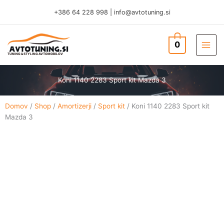
Skip
+386 64 228 998
|
info@avtotuning.si
to
content
0
TUNING & STYLING AVTOMOBILOV
Koni 1140 2283 Sport kit Mazda 3
Domov
/
Shop
/
Amortizerji
/
Sport kit
/ Koni 1140 2283 Sport kit
Mazda 3