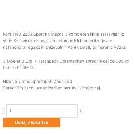
Koni 1140 2283 Sport kit Mazda 3 kompleten kit je sestavljen iz
štirih Koni visoko zmogljivih avtomobilskih amortizerjev in
natančno prilegajočih zniževalnih Koni vzmeti, primeren z vozila:
3 (Axela) 3 Lim. / Hatchback Obremenitev sprednje osi do 995 kg
Letnik: 01.09-13
Nižanje v mm: Spredaj:30 Zadaj: 30
Sprednji in zadnji amortizerji so nastavljivi od zunaj.
Koni
+
-
1140
2283
Dodaj v košarico
Sport
kit