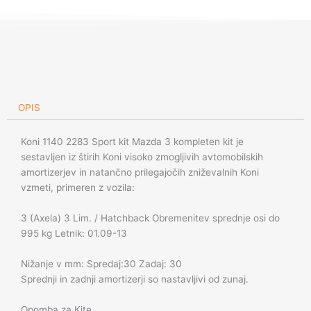
Mazda
3
količina
OPIS
Koni 1140 2283 Sport kit Mazda 3 kompleten kit je
sestavljen iz štirih Koni visoko zmogljivih avtomobilskih
amortizerjev in natančno prilegajočih zniževalnih Koni
vzmeti, primeren z vozila:
3 (Axela) 3 Lim. / Hatchback Obremenitev sprednje osi do
995 kg Letnik: 01.09-13
Nižanje v mm: Spredaj:30 Zadaj: 30
Sprednji in zadnji amortizerji so nastavljivi od zunaj.
Opomba za Kite