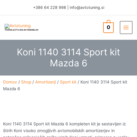
Skip
+386 64 228 998
|
info@avtotuning.si
to
content
0
TUNING & STYLING AVTOMOBILOV
Koni 1140 3114 Sport kit
Mazda 6
Domov
/
Shop
/
Amortizerji
/
Sport kit
/ Koni 1140 3114 Sport kit
Mazda 6
Koni 1140 3114 Sport kit Mazda 6 kompleten kit je sestavljen iz
štirih Koni visoko zmogljivih avtomobilskih amortizerjev in