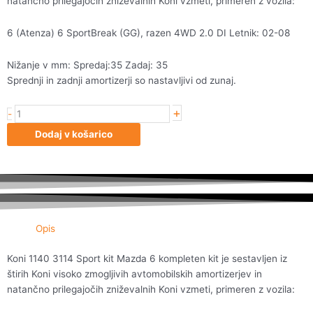
natančno prilegajočih zniževalnih Koni vzmeti, primeren z vozila:
6 (Atenza) 6 SportBreak (GG), razen 4WD 2.0 DI Letnik: 02-08
Nižanje v mm: Spredaj:35 Zadaj: 35
Sprednji in zadnji amortizerji so nastavljivi od zunaj.
+
Koni
-
1140
Dodaj v košarico
3114
Sport
kit
Mazda
6
količina
Opis
Koni 1140 3114 Sport kit Mazda 6 kompleten kit je sestavljen iz
štirih Koni visoko zmogljivih avtomobilskih amortizerjev in
natančno prilegajočih zniževalnih Koni vzmeti, primeren z vozila: