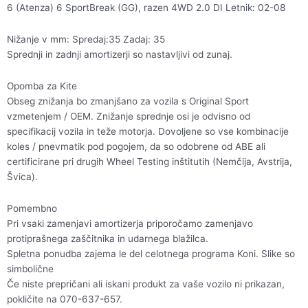
6 (Atenza) 6 SportBreak (GG), razen 4WD 2.0 DI Letnik: 02-08
Nižanje v mm: Spredaj:35 Zadaj: 35
Sprednji in zadnji amortizerji so nastavljivi od zunaj.
Opomba za Kite
Obseg znižanja bo zmanjšano za vozila s Original Sport
vzmetenjem / OEM. Znižanje sprednje osi je odvisno od
specifikacij vozila in teže motorja. Dovoljene so vse kombinacije
koles / pnevmatik pod pogojem, da so odobrene od ABE ali
certificirane pri drugih Wheel Testing inštitutih (Nemčija, Avstrija,
Švica).
Pomembno
Pri vsaki zamenjavi amortizerja priporočamo zamenjavo
protiprašnega zaščitnika in udarnega blažilca.
Spletna ponudba zajema le del celotnega programa Koni. Slike so
simbolične
Če niste prepričani ali iskani produkt za vaše vozilo ni prikazan,
pokličite na 070-637-657.