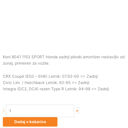
Koni 8041 1153 SPORT Honda zadnji plinski amortizer nastavljiv od
zunaj, primeren za vozila:
CRX Coupé (EG2 – EH6) Letnik: 07.92-00 >> Zadnji
Civic Lim. / Hatchback Letnik: 92-95 >> Zadnji
Integra (DC2, DC4) razen Type R Letnik: 94-98 >> Zadnji
Koni
+
-
8041
1153
Dodaj v košarico
SPORT