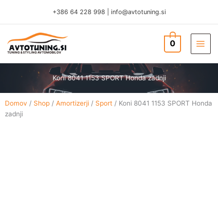
Skip
+386 64 228 998
|
info@avtotuning.si
to
content
0
TUNING & STYLING AVTOMOBILOV
Koni 8041 1153 SPORT Honda zadnji
Domov
/
Shop
/
Amortizerji
/
Sport
/ Koni 8041 1153 SPORT Honda
zadnji