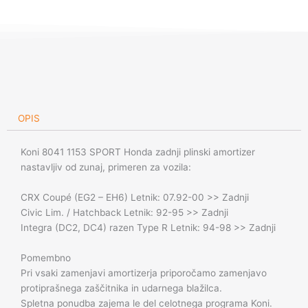
Honda
zadnji
količina
OPIS
Koni 8041 1153 SPORT Honda zadnji plinski amortizer
nastavljiv od zunaj, primeren za vozila:
CRX Coupé (EG2 – EH6) Letnik: 07.92-00 >> Zadnji
Civic Lim. / Hatchback Letnik: 92-95 >> Zadnji
Integra (DC2, DC4) razen Type R Letnik: 94-98 >> Zadnji
Pomembno
Pri vsaki zamenjavi amortizerja priporočamo zamenjavo
protiprašnega zaščitnika in udarnega blažilca.
Spletna ponudba zajema le del celotnega programa Koni.