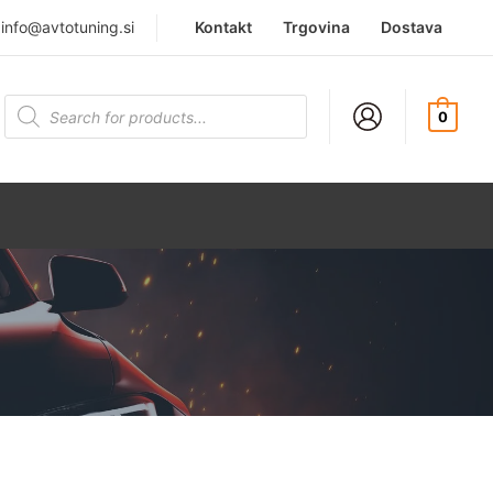
|
info@avtotuning.si
Kontakt
Trgovina
Dostava
Products
search
0