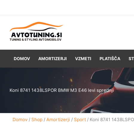
Skip
to
content
TUNING & STYLING AVTOMOBILOV
DOMOV
AMORTIZERJI
VZMETI
PLATIŠČA
ST
Koni 8741 1438LSPOR BMW M3 E46 levi sprednji
Domov
/
Shop
/
Amortizerji
/
Sport
/ Koni 8741 1438LSPO