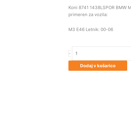
Koni 8741 1438LSPOR BMW M3 E4
primeren za vozila:
M3 E46 Letnik: 00-06
Koni
-
8741
1438LSPOR
Dodaj v košarico
BMW
M3
E46
levi
sprednji
količina