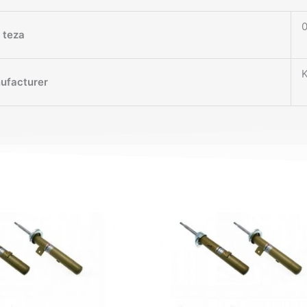
0
teza
ufacturer