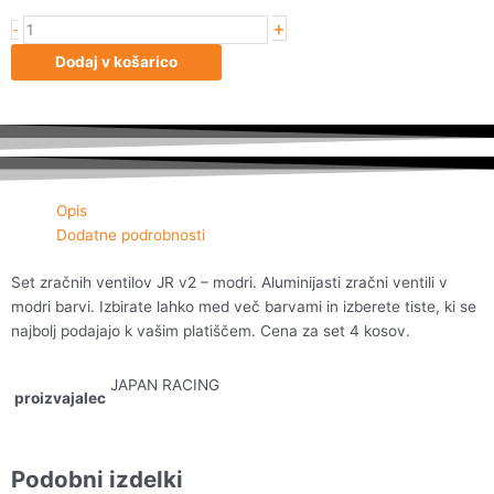
+
Set
-
zračnih
Dodaj v košarico
ventilov
JR
v2
-
modri
količina
Opis
Dodatne podrobnosti
Set zračnih ventilov JR v2 – modri. Aluminijasti zračni ventili v
modri barvi. Izbirate lahko med več barvami in izberete tiste, ki se
najbolj podajajo k vašim platiščem. Cena za set 4 kosov.
JAPAN RACING
proizvajalec
Podobni izdelki