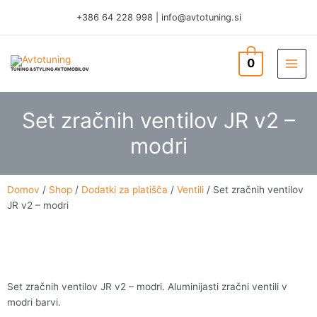
Skip
+386 64 228 998
|
info@avtotuning.si
to
content
0
TUNING & STYLING AVTOMOBILOV
Set zračnih ventilov JR v2 –
modri
Domov
/
Shop
/
Dodatki za platišča
/
Ventili
/ Set zračnih ventilov
JR v2 – modri
Set zračnih ventilov JR v2 – modri. Aluminijasti zračni ventili v
modri barvi.