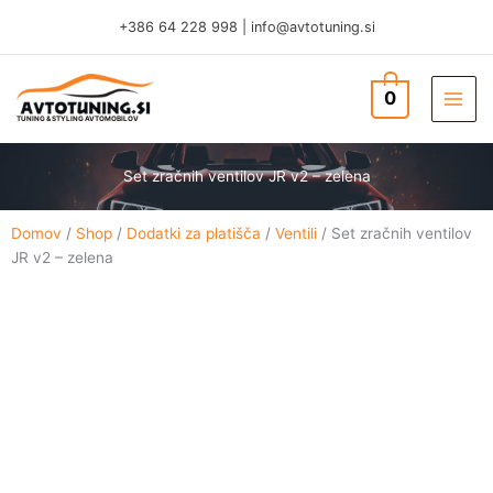
Skip
+386 64 228 998
|
info@avtotuning.si
to
content
0
TUNING & STYLING AVTOMOBILOV
Set zračnih ventilov JR v2 – zelena
Domov
/
Shop
/
Dodatki za platišča
/
Ventili
/ Set zračnih ventilov
JR v2 – zelena