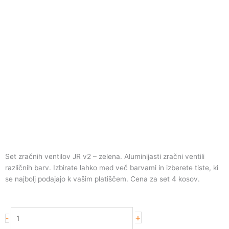
Set zračnih ventilov JR v2 – zelena. Aluminijasti zračni ventili
različnih barv. Izbirate lahko med več barvami in izberete tiste, ki
se najbolj podajajo k vašim platiščem. Cena za set 4 kosov.
Set
+
-
zračnih