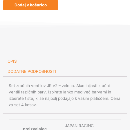
ventilov
Dodaj v košarico
JR
v2
-
zelena
količina
OPIS
DODATNE PODROBNOSTI
Set zračnih ventilov JR v2 – zelena. Aluminijasti zračni
ventili različnih barv. Izbirate lahko med več barvami in
izberete tiste, ki se najbolj podajajo k vašim platiščem. Cena
za set 4 kosov.
JAPAN RACING
proizvajalec