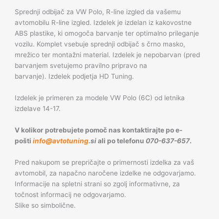
Sprednji odbijač za VW Polo, R-line izgled da vašemu
avtomobilu R-line izgled. Izdelek je izdelan iz kakovostne
ABS plastike, ki omogoča barvanje ter optimalno prileganje
vozilu. Komplet vsebuje sprednji odbijač s črno masko,
mrežico ter montažni material. Izdelek je nepobarvan (pred
barvanjem svetujemo pravilno pripravo na
barvanje). Izdelek podjetja HD Tuning.
Izdelek je primeren za modele VW Polo (6C) od letnika
izdelave 14-17.
V kolikor potrebujete pomoč nas kontaktirajte po e-
pošti
info@avtotuning
.si
ali po telefonu
070-637-657
.
Pred nakupom se prepričajte o primernosti izdelka za vaš
avtomobil, za napačno naročene izdelke ne odgovarjamo.
Informacije na spletni strani so zgolj informativne, za
točnost informacij ne odgovarjamo.
Slike so simbolične.