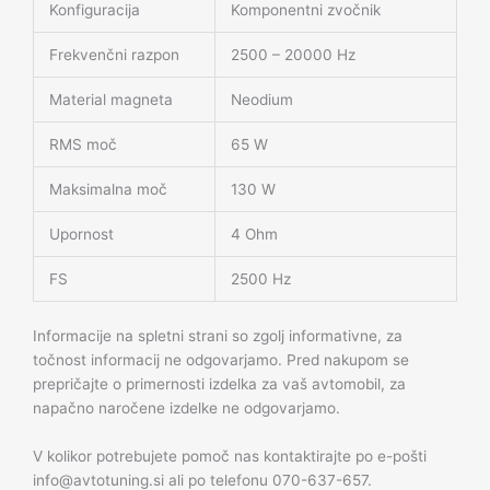
Konfiguracija
Komponentni zvočnik
Frekvenčni razpon
2500 – 20000 Hz
Material magneta
Neodium
RMS moč
65 W
Maksimalna moč
130 W
Upornost
4 Ohm
FS
2500 Hz
Informacije na spletni strani so zgolj informativne, za
točnost informacij ne odgovarjamo. Pred nakupom se
prepričajte o primernosti izdelka za vaš avtomobil, za
napačno naročene izdelke ne odgovarjamo.
V kolikor potrebujete pomoč nas kontaktirajte po e-pošti
info@avtotuning.si ali po telefonu 070-637-657.