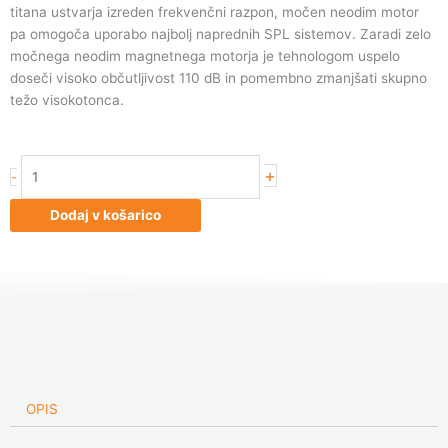
titana ustvarja izreden frekvenčni razpon, močen neodim motor
pa omogoča uporabo najbolj naprednih SPL sistemov. Zaradi zelo
močnega neodim magnetnega motorja je tehnologom uspelo
doseči visoko občutljivost 110 dB in pomembno zmanjšati skupno
težo visokotonca.
Visokotonci
+
-
Alphard
Deaf
Dodaj v košarico
Bonce
DB-
T40NEO
količina
OPIS