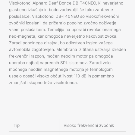
Visokotonci Alphard Deaf Bonce DB-T40NEO, ki neverjetno
glasbeno izkušnjo in bodo zadovoljili še tako zahtevne
poslušalce. Visokotonci DB-T40NEO so visokofrekvenčni
zvočniki izdelani, da pričarajo popolno zvočno doživetje
vsem poslušalcem. Temeljijo na uporabi revolucionarnega
neo-magneta, kar omogoča neverjetno kakovost zvoka.
Zaradi popolnega dizajna, bo edinstven izgled vašega
avtomobila zagotovljen. Membrana iz titana ustvarja izreden
frekvenčni razpon, močen neodim motor pa omogoča
uporabo najbolj naprednih SPL sistemov. Zaradi zelo
močnega neodim magnetnega motorja je tehnologom
uspelo doseči visoko občutljivost 110 dB in pomembno
zmanjšati skupno težo visokotonca.
Tip
Visoko frekvenčni zvočnik