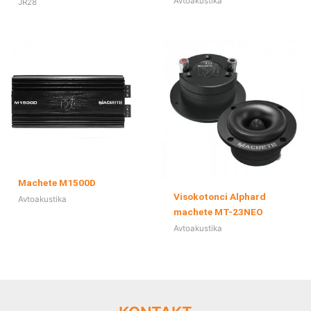
Avtoakustika
JR28
Machete M1500D
Visokotonci Alphard
Avtoakustika
machete MT-23NEO
Avtoakustika