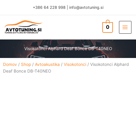
Skip
+386 64 228 998
|
info@avtotuning.si
to
content
0
TUNING & STYLING AVTOMOBILOV
Visokotonci Alphard Deaf Bonce DB-T40NEO
Domov
/
Shop
/
Avtoakustika
/
Visokotonci
/ Visokotonci Alphard
Deaf Bonce DB-T40NEO