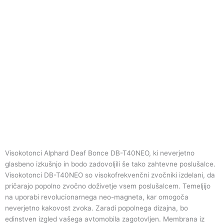
Visokotonci Alphard Deaf Bonce DB-T40NEO, ki neverjetno
glasbeno izkušnjo in bodo zadovoljili še tako zahtevne poslušalce.
Visokotonci DB-T40NEO so visokofrekvenčni zvočniki izdelani, da
pričarajo popolno zvočno doživetje vsem poslušalcem. Temeljijo
na uporabi revolucionarnega neo-magneta, kar omogoča
neverjetno kakovost zvoka. Zaradi popolnega dizajna, bo
edinstven izgled vašega avtomobila zagotovljen. Membrana iz