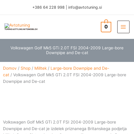
Skip
+386 64 228 998
|
info@avtotuning.si
to
content
0
TUNING & STYLING AVTOMOBILOV
Volkswagen Golf Mk5 GTi 2.0T FSI 2004-2009 Large-bore
Downpipe and De-cat
Domov
/
Shop
/
Milltek
/
Large-bore Downpipe and De-
cat
/ Volkswagen Golf Mk5 GTi 2.0T FSI 2004-2009 Large-bore
Downpipe and De-cat
Volkswagen Golf Mk5 GTi 2.0T FSI 2004-2009 Large-bore
Downpipe and De-cat je izdelek priznanega Britanskega podjetja