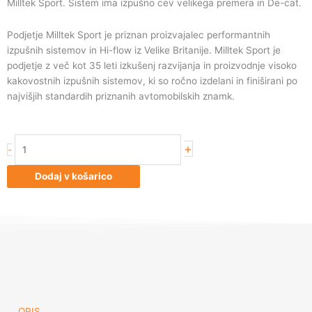
Milltek Sport. Sistem ima izpušno cev velikega premera in De-cat.
Podjetje Milltek Sport je priznan proizvajalec performantnih
izpušnih sistemov in Hi-flow iz Velike Britanije. Milltek Sport je
podjetje z več kot 35 leti izkušenj razvijanja in proizvodnje visoko
kakovostnih izpušnih sistemov, ki so ročno izdelani in finiširani po
najvišjih standardih priznanih avtomobilskih znamk.
Volkswagen
+
-
Golf
Mk5
Dodaj v košarico
GTi
2.0T
FSI
2004-
2009
Large-
bore
Downpipe
and
OPIS