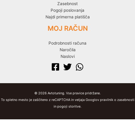
Zasebnost
Pogoji poslovanja
Najdi primerna platišča
MOJ RAČUN
Podrobnosti računa
Naročila
Naslovi
© 2026 Avtotuning. Vse pravice pridržane.
To spletno mesto je zaščiteno z reCAPTCHA in veljaja Googlov pravilnik o zasebnosti
in pogoji storitve.