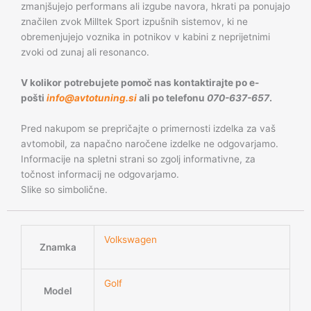
zmanjšujejo performans ali izgube navora, hkrati pa ponujajo
značilen zvok Milltek Sport izpušnih sistemov, ki ne
obremenjujejo voznika in potnikov v kabini z neprijetnimi
zvoki od zunaj ali resonanco.
V kolikor potrebujete pomoč nas kontaktirajte po e-
pošti
info@avtotuning.si
ali po telefonu
070-637-657
.
Pred nakupom se prepričajte o primernosti izdelka za vaš
avtomobil, za napačno naročene izdelke ne odgovarjamo.
Informacije na spletni strani so zgolj informativne, za
točnost informacij ne odgovarjamo.
Slike so simbolične.
Volkswagen
Znamka
Golf
Model