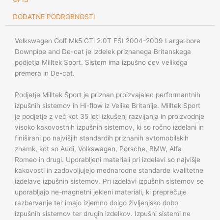
De-
DODATNE PODROBNOSTI
cat
količina
Volkswagen Golf Mk5 GTi 2.0T FSI 2004-2009 Large-bore
Downpipe and De-cat je izdelek priznanega Britanskega
podjetja Milltek Sport. Sistem ima izpušno cev velikega
premera in De-cat.
Podjetje Milltek Sport je priznan proizvajalec performantnih
izpušnih sistemov in Hi-flow iz Velike Britanije. Milltek Sport
je podjetje z več kot 35 leti izkušenj razvijanja in proizvodnje
visoko kakovostnih izpušnih sistemov, ki so ročno izdelani in
finiširani po najvišjih standardih priznanih avtomobilskih
znamk, kot so Audi, Volkswagen, Porsche, BMW, Alfa
Romeo in drugi. Uporabljeni materiali pri izdelavi so najvišje
kakovosti in zadovoljujejo mednarodne standarde kvalitetne
izdelave izpušnih sistemov. Pri izdelavi izpušnih sistemov se
uporabljajo ne-magnetni jekleni materiali, ki preprečuje
razbarvanje ter imajo izjemno dolgo življenjsko dobo
izpušnih sistemov ter drugih izdelkov. Izpušni sistemi ne