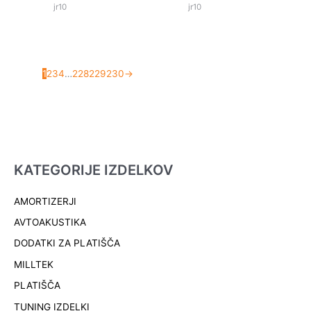
jr10
jr10
1
2
3
4
…
228
229
230
→
KATEGORIJE IZDELKOV
AMORTIZERJI
AVTOAKUSTIKA
DODATKI ZA PLATIŠČA
MILLTEK
PLATIŠČA
TUNING IZDELKI