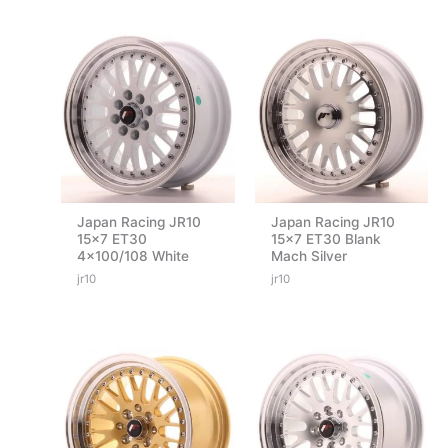
Japan Racing JR10
Japan Racing JR10
15×7 ET30
15×7 ET30 Blank
4×100/108 White
Mach Silver
jr10
jr10