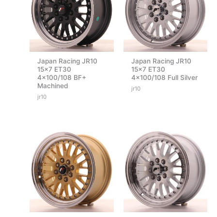
Japan Racing JR10
Japan Racing JR10
15×7 ET30
15×7 ET30
4×100/108 BF+
4×100/108 Full Silver
Machined
jr10
jr10