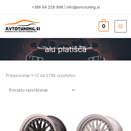
Skip
+386 64 228 998
|
info@avtotuning.si
to
content
0
TUNING & STYLING AVTOMOBILOV
alu platišča
Prikazovanje 1–12 od 2759 rezultatov