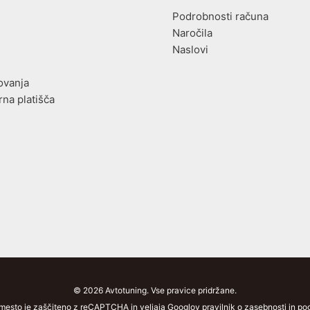
Podrobnosti računa
Naročila
Naslovi
ovanja
rna platišča
© 2026 Avtotuning. Vse pravice pridržane.
mesto je zaščiteno z reCAPTCHA in veljaja Googlov pravilnik o zasebnosti in pogo