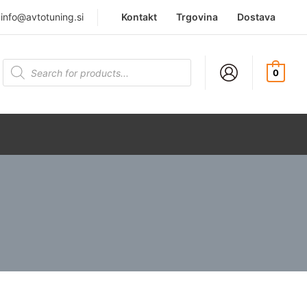
|
info@avtotuning.si
Kontakt
Trgovina
Dostava
Products
search
0