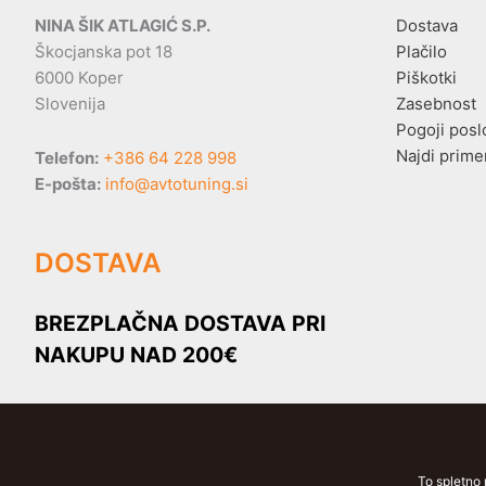
NINA ŠIK ATLAGIĆ S.P.
Dostava
Škocjanska pot 18
Plačilo
6000 Koper
Piškotki
Slovenija
Zasebnost
Pogoji posl
Najdi prime
Telefon:
+386 64 228 998
E-pošta:
info@avtotuning.si
DOSTAVA
BREZPLAČNA DOSTAVA PRI
NAKUPU NAD 200€
To spletno 