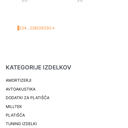
jr10
jr10
1
2
3
4
…
228
229
230
→
KATEGORIJE IZDELKOV
AMORTIZERJI
AVTOAKUSTIKA
DODATKI ZA PLATIŠČA
MILLTEK
PLATIŠČA
TUNING IZDELKI