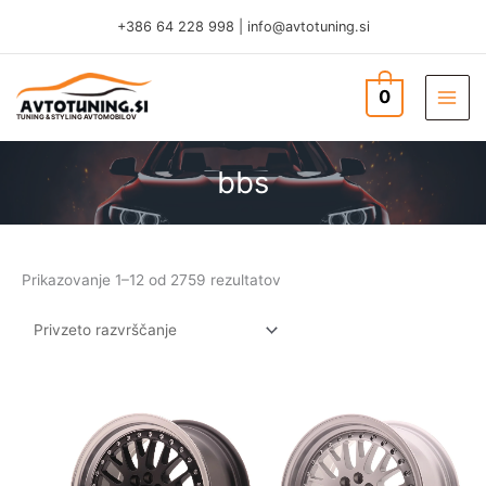
Skip
+386 64 228 998
|
info@avtotuning.si
to
content
0
TUNING & STYLING AVTOMOBILOV
bbs
Prikazovanje 1–12 od 2759 rezultatov