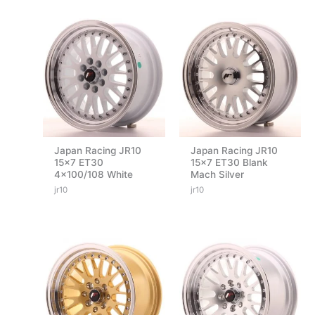
Japan Racing JR10
Japan Racing JR10
15×7 ET30
15×7 ET30 Blank
4×100/108 White
Mach Silver
jr10
jr10