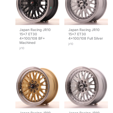
Japan Racing JR10
Japan Racing JR10
15×7 ET30
15×7 ET30
4×100/108 BF+
4×100/108 Full Silver
Machined
jr10
jr10