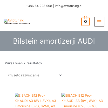
Skip
+386 64 228 998
|
info@avtotuning.si
to
content
0
TUNING & STYLING AVTOMOBILOV
Bilstein amortizerji AUDI
Prikaz vseh 7 rezultatov