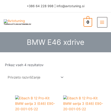
Skip
+386 64 228 998
|
info@avtotuning.si
to
content
0
TUNING & STYLING AVTOMOBILOV
BMW E46 xdrive
Prikaz vseh 4 rezultatov