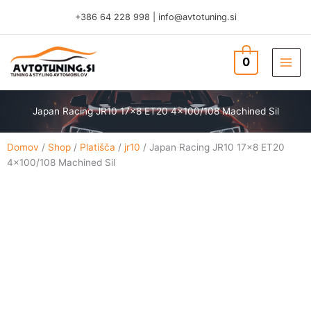
Skip
+386 64 228 998
|
info@avtotuning.si
to
content
0
TUNING & STYLING AVTOMOBILOV
Japan Racing JR10 17×8 ET20 4×100/108 Machined Sil
Domov
/
Shop
/
Platišča
/
jr10
/ Japan Racing JR10 17×8 ET20
4×100/108 Machined Sil