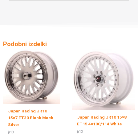
Podobni izdelki
Japan Racing JR10
Japan Racing JR10 15×8
15×7 ET30 Blank Mach
ET15 4×100/114 White
Silver
jr10
jr10