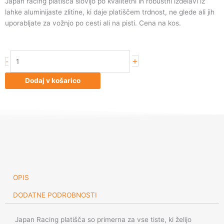
Japan racing platišča slovijo po kvalitetni in robustni izdelavi iz
lahke aluminijaste zlitine, ki daje platiščem trdnost, ne glede ali jih
uporabljate za vožnjo po cesti ali na pisti. Cena na kos.
Japan
+
-
Racing
JR10
Dodaj v košarico
17x8
ET20
4x100/108
Machined
Sil
količina
OPIS
DODATNE PODROBNOSTI
Japan Racing platišča so primerna za vse tiste, ki želijo