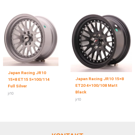
Japan Racing JR10
Japan Racing JR10 15×8
15×8 ET15 5×100/114
ET20 4×100/108 Matt
Full Silver
Black
jr10
jr10