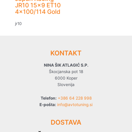
JR10 15×9 ET10
4×100/114 Gold
jr10
KONTAKT
NINA ŠIK ATLAGIĆ S.P.
Škocjanska pot 18
6000 Koper
Slovenija
Telefon:
+386 64 228 998
E-pošta:
info@avtotuning.si
DOSTAVA