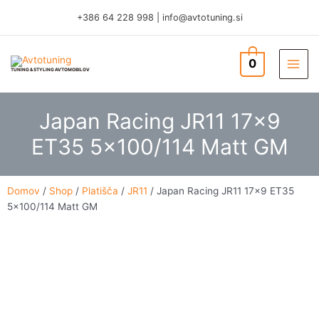
Skip
+386 64 228 998
|
info@avtotuning.si
to
content
0
TUNING & STYLING AVTOMOBILOV
Japan Racing JR11 17×9
ET35 5×100/114 Matt GM
Domov
/
Shop
/
Platišča
/
JR11
/ Japan Racing JR11 17×9 ET35
5×100/114 Matt GM