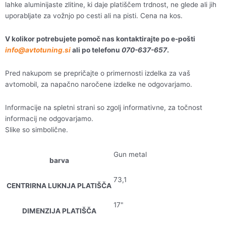
lahke aluminijaste zlitine, ki daje platiščem trdnost, ne glede ali jih
uporabljate za vožnjo po cesti ali na pisti. Cena na kos.
V kolikor potrebujete pomoč nas kontaktirajte po e-pošti
info@avtotuning.si
ali po telefonu
070-637-657
.
Pred nakupom se prepričajte o primernosti izdelka za vaš
avtomobil, za napačno naročene izdelke ne odgovarjamo.
Informacije na spletni strani so zgolj informativne, za točnost
informacij ne odgovarjamo.
Slike so simbolične.
Gun metal
barva
73,1
CENTRIRNA LUKNJA PLATIŠČA
17"
DIMENZIJA PLATIŠČA