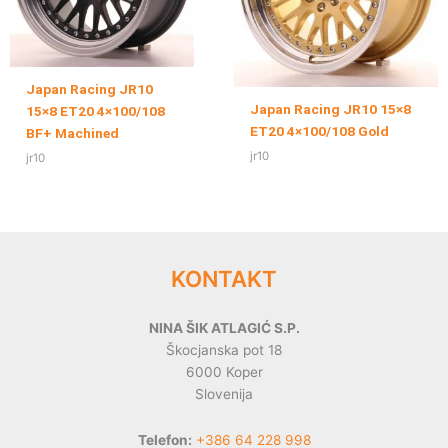
Japan Racing JR10
Japan Racing JR10 15×8
15×8 ET20 4×100/108
ET20 4×100/108 Gold
BF+ Machined
jr10
jr10
KONTAKT
NINA ŠIK ATLAGIĆ S.P.
Škocjanska pot 18
6000 Koper
Slovenija
Telefon:
+386 64 228 998