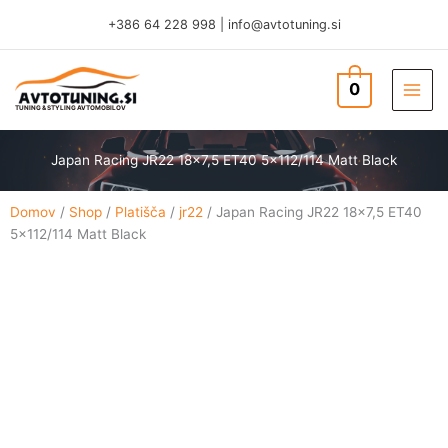
Skip
+386 64 228 998
|
info@avtotuning.si
to
content
0
TUNING & STYLING AVTOMOBILOV
Japan Racing JR22 18×7,5 ET40 5×112/114 Matt Black
Domov
/
Shop
/
Platišča
/
jr22
/ Japan Racing JR22 18×7,5 ET40
5×112/114 Matt Black