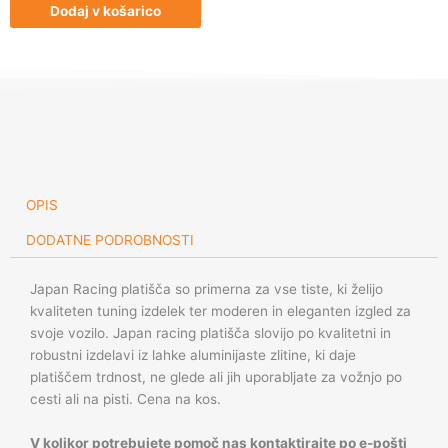
JR22
Dodaj v košarico
18x7,5
ET40
5x112/114
Matt
Black
količina
OPIS
DODATNE PODROBNOSTI
Japan Racing platišča so primerna za vse tiste, ki želijo
kvaliteten tuning izdelek ter moderen in eleganten izgled za
svoje vozilo. Japan racing platišča slovijo po kvalitetni in
robustni izdelavi iz lahke aluminijaste zlitine, ki daje
platiščem trdnost, ne glede ali jih uporabljate za vožnjo po
cesti ali na pisti. Cena na kos.
V kolikor potrebujete pomoč nas kontaktirajte po e-pošti