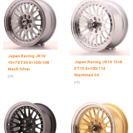
Japan Racing JR10
Japan Racing JR10 15×8
15×7 ET30 4×100/108
ET15 4×100/114
Mach Silver
Machined Sil
jr10
jr10