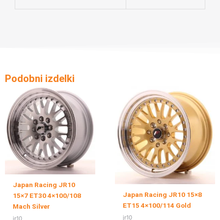
Podobni izdelki
Japan Racing JR10
Japan Racing JR10 15×8
15×7 ET30 4×100/108
ET15 4×100/114 Gold
Mach Silver
jr10
jr10