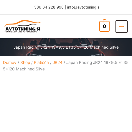
Skip
+386 64 228 998
|
info@avtotuning.si
to
content
0
TUNING & STYLING AVTOMOBILOV
Japan Racing JR24 19×9,5 ET35 5×120 Machined Silve
Domov
/
Shop
/
Platišča
/
JR24
/ Japan Racing JR24 19×9,5 ET35
5×120 Machined Silve