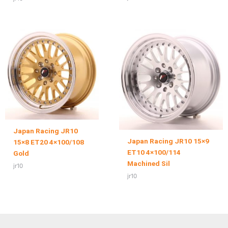
Japan Racing JR10
Japan Racing JR10 15×9
15×8 ET20 4×100/108
ET10 4×100/114
Gold
Machined Sil
jr10
jr10