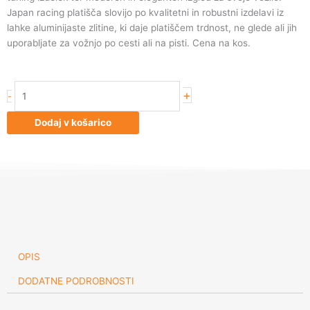
Japan racing platišča slovijo po kvalitetni in robustni izdelavi iz
lahke aluminijaste zlitine, ki daje platiščem trdnost, ne glede ali jih
uporabljate za vožnjo po cesti ali na pisti. Cena na kos.
Japan
+
-
Racing
JR24
Dodaj v košarico
19x9,5
ET35
5x120
Machined
Silve
količina
OPIS
DODATNE PODROBNOSTI