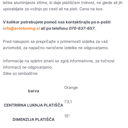
lahke aluminijaste zlitine, ki daje platiščem trdnost, ne glede ali jih
uporabljate za vožnjo po cesti ali na pisti. Cena na kos.
V kolikor potrebujete pomoč nas kontaktirajte po e-pošti
info@avtotuning.si
ali po telefonu
070-637-657
.
Pred nakupom se prepričajte o primernosti izdelka za vaš
avtomobil, za napačno naročene izdelke ne odgovarjamo.
Informacije na spletni strani so zgolj informativne, za točnost
informacij ne odgovarjamo.
Slike so simbolične.
Orange
barva
73,1
CENTRIRNA LUKNJA PLATIŠČA
15"
DIMENZIJA PLATIŠČA