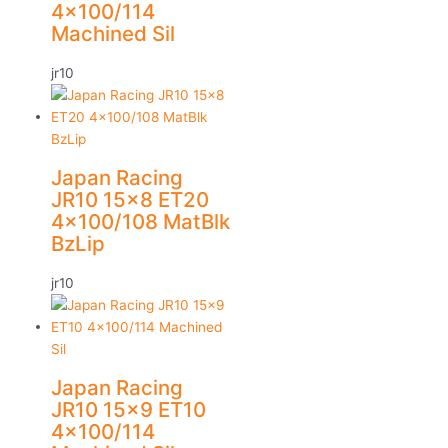
4×100/114
Machined Sil
jr10
Japan Racing
JR10 15×8 ET20
4×100/108 MatBlk
BzLip
jr10
Japan Racing
JR10 15×9 ET10
4×100/114