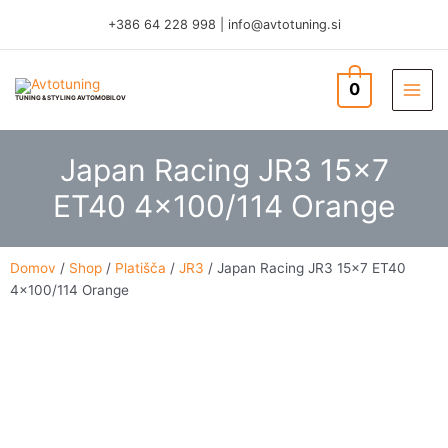
Skip
+386 64 228 998
|
info@avtotuning.si
to
content
0
TUNING & STYLING AVTOMOBILOV
Japan Racing JR3 15×7
ET40 4×100/114 Orange
Domov
/
Shop
/
Platišča
/
JR3
/ Japan Racing JR3 15×7 ET40
4×100/114 Orange