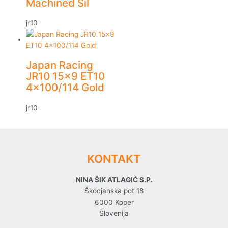
Machined Sil
jr10
Japan Racing
JR10 15×9 ET10
4×100/114 Gold
jr10
KONTAKT
NINA ŠIK ATLAGIĆ S.P.
Škocjanska pot 18
6000 Koper
Slovenija