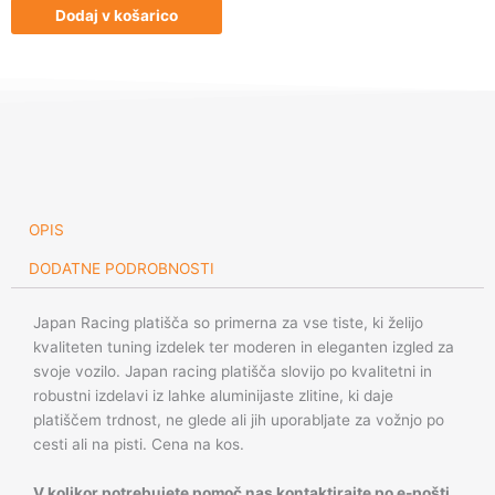
JR9
Dodaj v košarico
15x7
ET20
4x100/108
Gold
količina
OPIS
DODATNE PODROBNOSTI
Japan Racing platišča so primerna za vse tiste, ki želijo
kvaliteten tuning izdelek ter moderen in eleganten izgled za
svoje vozilo. Japan racing platišča slovijo po kvalitetni in
robustni izdelavi iz lahke aluminijaste zlitine, ki daje
platiščem trdnost, ne glede ali jih uporabljate za vožnjo po
cesti ali na pisti. Cena na kos.
V kolikor potrebujete pomoč nas kontaktirajte po e-pošti