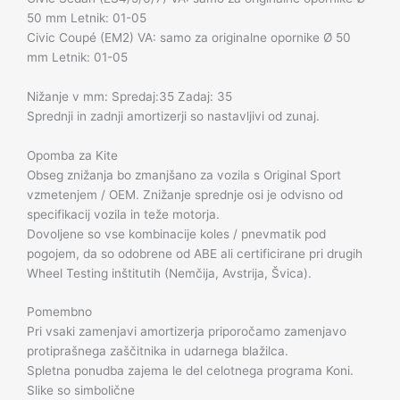
50 mm Letnik: 01-05
Civic Coupé (EM2) VA: samo za originalne opornike Ø 50
mm Letnik: 01-05
Nižanje v mm: Spredaj:35 Zadaj: 35
Sprednji in zadnji amortizerji so nastavljivi od zunaj.
Opomba za Kite
Obseg znižanja bo zmanjšano za vozila s Original Sport
vzmetenjem / OEM. Znižanje sprednje osi je odvisno od
specifikacij vozila in teže motorja.
Dovoljene so vse kombinacije koles / pnevmatik pod
pogojem, da so odobrene od ABE ali certificirane pri drugih
Wheel Testing inštitutih (Nemčija, Avstrija, Švica).
Pomembno
Pri vsaki zamenjavi amortizerja priporočamo zamenjavo
protiprašnega zaščitnika in udarnega blažilca.
Spletna ponudba zajema le del celotnega programa Koni.
Slike so simbolične