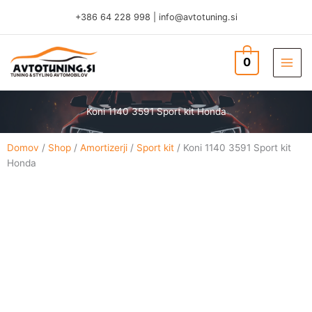
Skip
+386 64 228 998
|
info@avtotuning.si
to
content
0
TUNING & STYLING AVTOMOBILOV
Koni 1140 3591 Sport kit Honda
Domov
/
Shop
/
Amortizerji
/
Sport kit
/ Koni 1140 3591 Sport kit
Honda