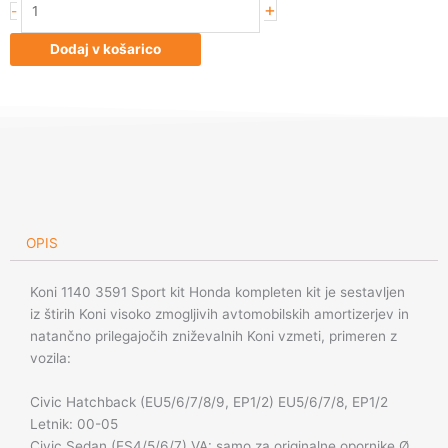
+
-
1140
3591
Dodaj v košarico
Sport
kit
Honda
količina
OPIS
Koni 1140 3591 Sport kit Honda kompleten kit je sestavljen
iz štirih Koni visoko zmogljivih avtomobilskih amortizerjev in
natančno prilegajočih zniževalnih Koni vzmeti, primeren z
vozila:
Civic Hatchback (EU5/6/7/8/9, EP1/2) EU5/6/7/8, EP1/2
Letnik: 00-05
Civic Sedan (ES4/5/6/7) VA: samo za originalne opornike Ø