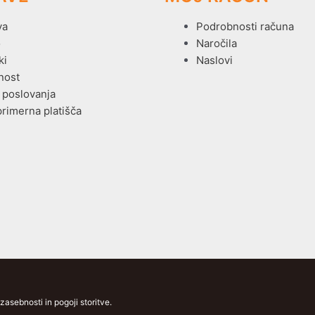
va
Podrobnosti računa
o
Naročila
ki
Naslovi
nost
 poslovanja
primerna platišča
asebnosti in pogoji storitve.