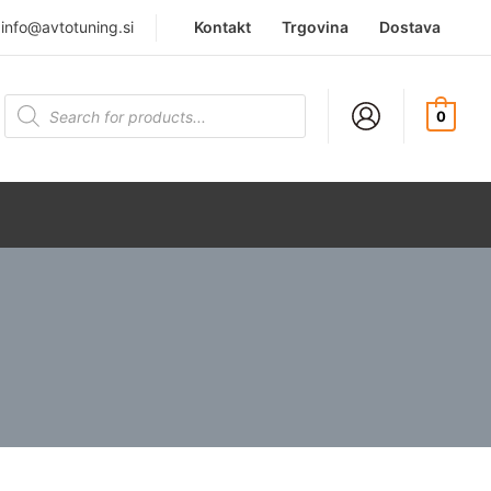
|
info@avtotuning.si
Kontakt
Trgovina
Dostava
Products
search
0