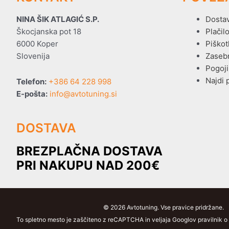
NINA ŠIK ATLAGIĆ S.P.
Dosta
Škocjanska pot 18
Plačil
6000 Koper
Piškot
Slovenija
Zaseb
Pogoji
Najdi 
Telefon:
+386 64 228 998
E-pošta:
info@avtotuning.si
DOSTAVA
BREZPLAČNA DOSTAVA
PRI NAKUPU NAD 200€
© 2026 Avtotuning. Vse pravice pridržane.
To spletno mesto je zaščiteno z reCAPTCHA in veljaja Googlov pravilnik o z