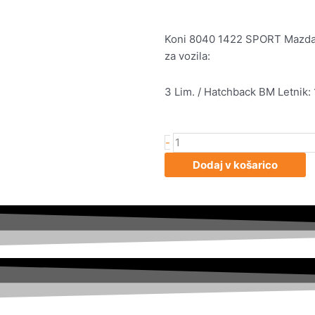
Koni 8040 1422 SPORT Mazda 3 
za vozila:
3 Lim. / Hatchback BM Letnik:
Koni
-
8040
Dodaj v košarico
1422
SPORT
Mazda
3
zadnji
količina