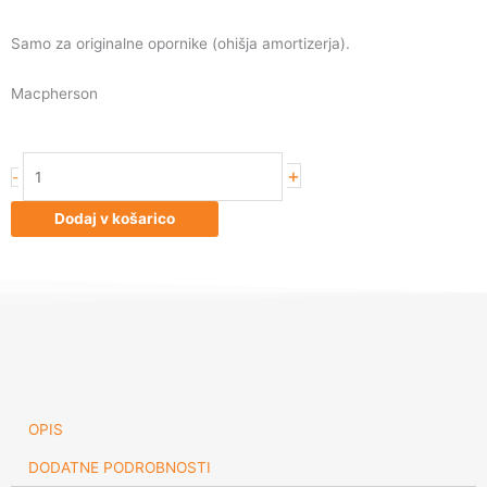
Samo za originalne opornike (ohišja amortizerja).
Macpherson
Koni
+
-
8041
1401SPORT
Dodaj v košarico
Mazda
6
sprednji
količina
OPIS
DODATNE PODROBNOSTI