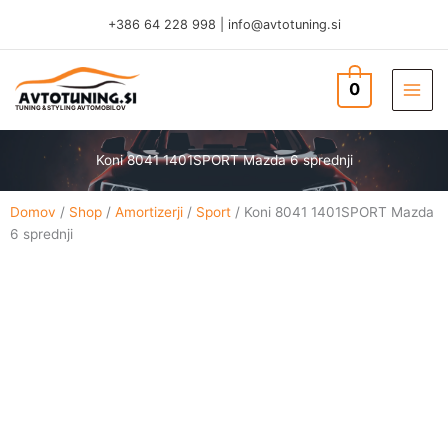
Skip
+386 64 228 998
|
info@avtotuning.si
to
content
0
TUNING & STYLING AVTOMOBILOV
Koni 8041 1401SPORT Mazda 6 sprednji
Domov
/
Shop
/
Amortizerji
/
Sport
/ Koni 8041 1401SPORT Mazda
6 sprednji