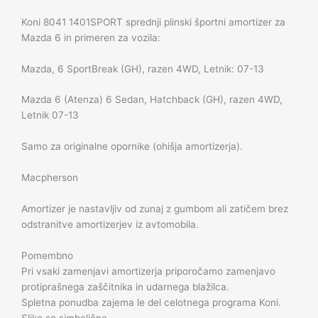
Koni 8041 1401SPORT sprednji plinski športni amortizer za
Mazda 6 in primeren za vozila:
Mazda, 6 SportBreak (GH), razen 4WD, Letnik: 07-13
Mazda 6 (Atenza) 6 Sedan, Hatchback (GH), razen 4WD,
Letnik 07-13
Samo za originalne opornike (ohišja amortizerja).
Macpherson
Amortizer je nastavljiv od zunaj z gumbom ali zatičem brez
odstranitve amortizerjev iz avtomobila.
Pomembno
Pri vsaki zamenjavi amortizerja priporočamo zamenjavo
protiprašnega zaščitnika in udarnega blažilca.
Spletna ponudba zajema le del celotnega programa Koni.
Slike so simbolične