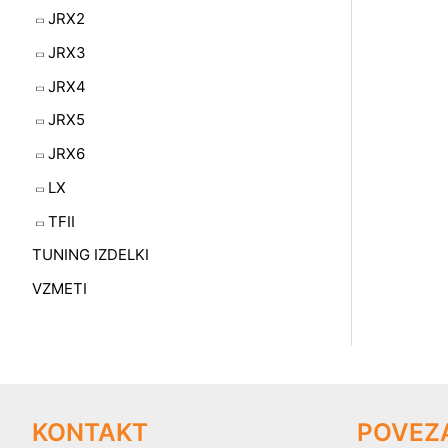
JRX2
JRX3
JRX4
JRX5
JRX6
LX
TFII
TUNING IZDELKI
VZMETI
KONTAKT
POVEZ