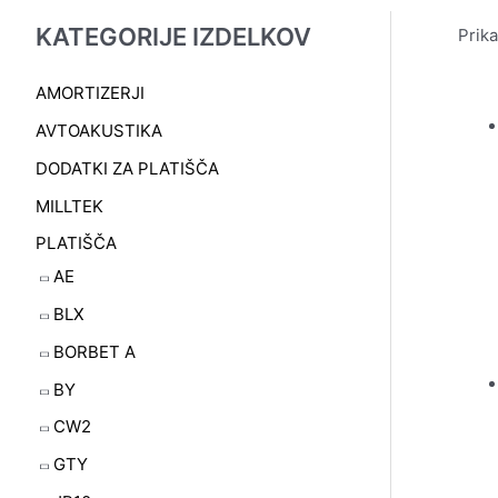
KATEGORIJE IZDELKOV
Prika
AMORTIZERJI
AVTOAKUSTIKA
DODATKI ZA PLATIŠČA
MILLTEK
PLATIŠČA
AE
BLX
BORBET A
BY
CW2
GTY