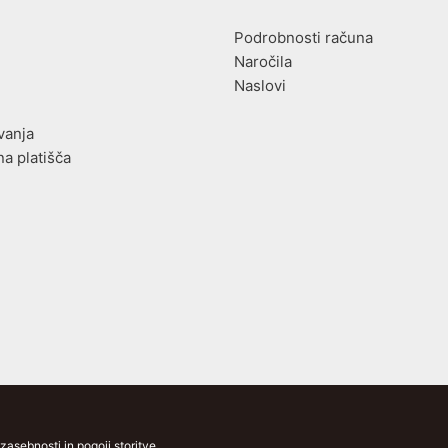
Podrobnosti računa
Naročila
Naslovi
vanja
na platišča
asebnosti in pogoji storitve.