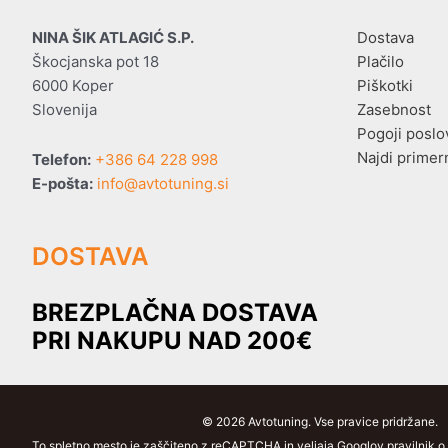
NINA ŠIK ATLAGIĆ S.P.
Dostava
Škocjanska pot 18
Plačilo
6000 Koper
Piškotki
Slovenija
Zasebnost
Pogoji poslo
Najdi primer
Telefon:
+386 64 228 998
E-pošta:
info@avtotuning.si
DOSTAVA
BREZPLAČNA DOSTAVA
PRI NAKUPU NAD 200€
© 2026 Avtotuning. Vse pravice pridržane.
To spletno mesto je zaščiteno z reCAPTCHA in veljaja Googlov pravilnik o z