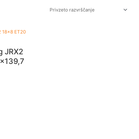
g JRX2
×139,7