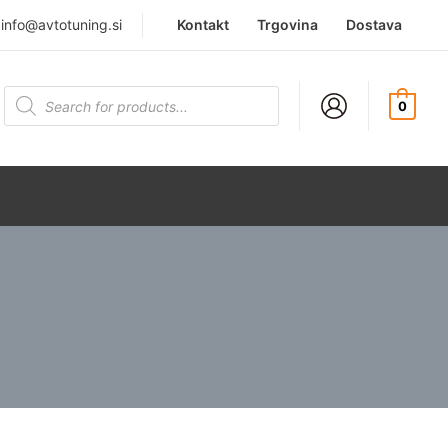
|
info@avtotuning.si
Kontakt
Trgovina
Dostava
Products
search
0