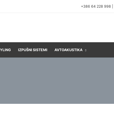
+386 64 228 998
YLING
IZPUŠNI SISTEMI
AVTOAKUSTIKA