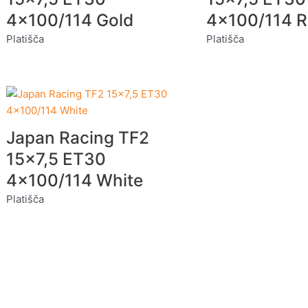
4×100/114 Gold
4×100/114 
Platišča
Platišča
Japan Racing TF2
15×7,5 ET30
4×100/114 White
Platišča